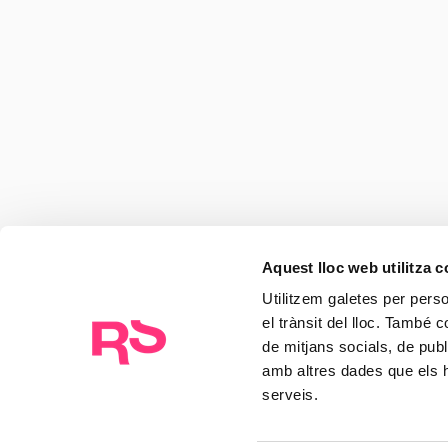
Descobreix idees, tendènci
paradigmes de negoci i se
RocaSalvatella renova la cúpula directiv
s'estructura en sis Centres d'Excel·lència
impulsats per la IA
14/07/2026
Aquest lloc web utilitza 
Utilitzem galetes per person
el trànsit del lloc. També 
Compass: La intel·ligència per anticipar
de mitjans socials, de publ
pharma
amb altres dades que els hà
03.06.2026
serveis.