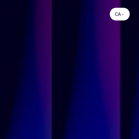
Select Language
CA