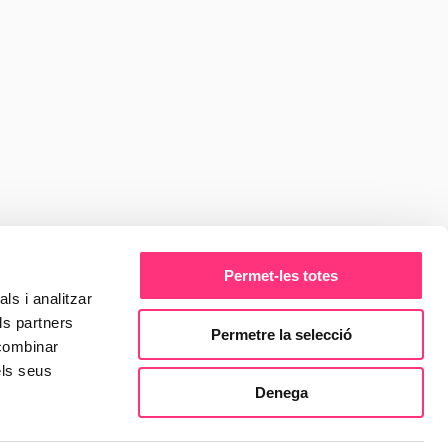
 nous 
ella
Informes
Internacional
Guies
Notícies
rogramari: Anthropic, 
ideixen
Llegir més
Permet-les totes
ls i analitzar
ls partners
Permetre la selecció
mentat quan els 
 combinar
 IA
els seus
Llegir més
Denega