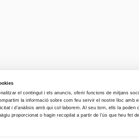
es i reflexions que marquen els
gueix l'actualitat de RocaSalvat
Tots
Articles d'opinió
Coneixement i tendències
a i 
 
Les skills són el nou p
OpenAI i Google coinc
Llegir més
11.06.2026
cookies
alitzar el contingut i els anuncis, oferir funcions de mitjans socia
compartim la informació sobre com feu servir el nostre lloc amb e
-se en 
Guia GEO: Com ser es
icitat i d'anàlisis amb qui col·laborem. Al seu torn, ells la poden
usuaris pregunten a la
giu proporcionat o hagin recopilat a partir de l'ús que heu fet d
Llegir més
28/05/2026